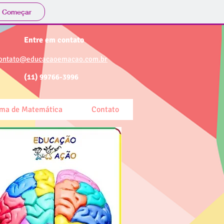
Começar
Entre em contato
ontato@educacaoemacao.com.br
(11) 99766-3996
ma de Matemática
Contato