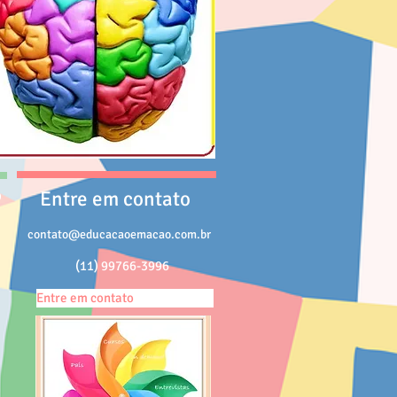
o
Entre em contato
contato@educacaoemacao.com.br
(11) 99766-3996
e
Entre em contato